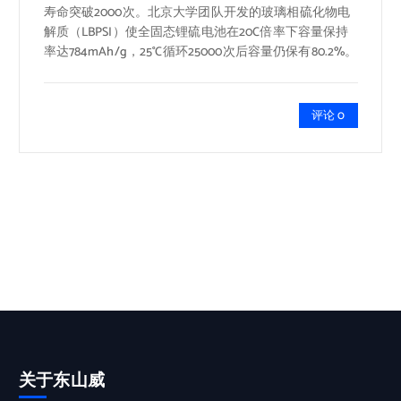
寿命突破2000次。北京大学团队开发的玻璃相硫化物电
解质（LBPSI）使全固态锂硫电池在20C倍率下容量保持
率达784mAh/g，25°C循环25000次后容量仍保有80.2%。
评论 0
关于东山威