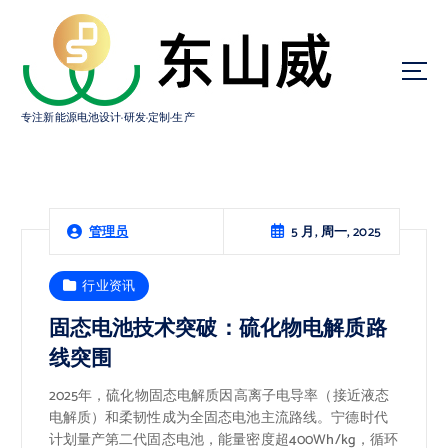
跳
转
到
内
容
专注新能源电池设计·研发·定制·生产
5 月, 周一, 2025
管理员
行业资讯
固态电池技术突破：硫化物电解质路
线突围
2025年，硫化物固态电解质因高离子电导率（接近液态
电解质）和柔韧性成为全固态电池主流路线。宁德时代
计划量产第二代固态电池，能量密度超400Wh/kg，循环