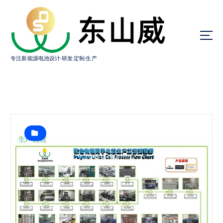
跳
转
到
内
容
专注新能源电池设计·研发·定制·生产