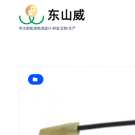
跳
转
到
内
专注新能源电池设计·研发·定制·生产
容