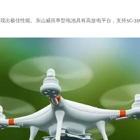
现出极佳性能。东山威倍率型电池具有高放电平台，支持5C~3