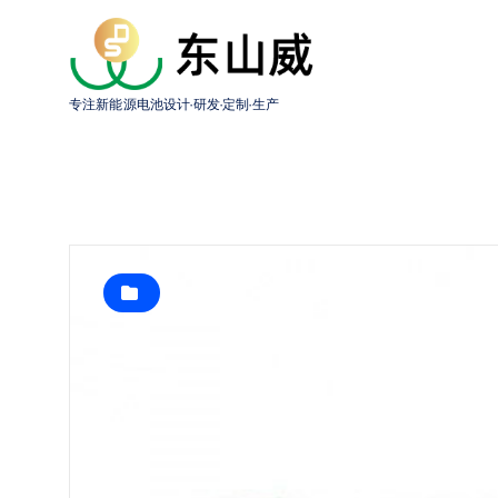
跳
转
到
内
专注新能源电池设计·研发·定制·生产
容