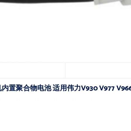
 无人机内置聚合物电池 适用伟力V930 V977 V96