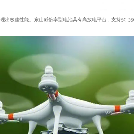
现出极佳性能。东山威倍率型电池具有高放电平台，支持5C~3